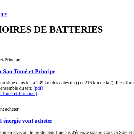
IES
OIRES DE BATTERIES
 à Sao Tomé-et-Principe
 un situé dans le , à 239 km des côtes du () et 216 km de la (). Il est for
'ensemble du terr.
[pdf]
o Tomé-et-Principe ]
d énergie vont acheter
stonien Evecon, le producteur français d'énergie solaire Corsica Sole et 