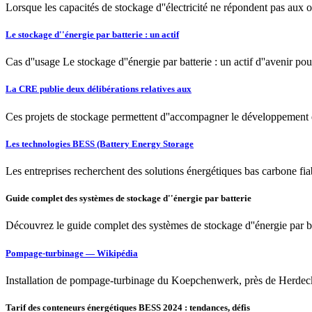
Lorsque les capacités de stockage d''électricité ne répondent pas aux o
Le stockage d''énergie par batterie : un actif
Cas d''usage Le stockage d''énergie par batterie : un actif d''avenir pour
La CRE publie deux délibérations relatives aux
Ces projets de stockage permettent d''accompagner le développement et 
Les technologies BESS (Battery Energy Storage
Les entreprises recherchent des solutions énergétiques bas carbone fiabl
Guide complet des systèmes de stockage d''énergie par batterie
Découvrez le guide complet des systèmes de stockage d''énergie par ba
Pompage-turbinage — Wikipédia
Installation de pompage-turbinage du Koepchenwerk, près de Herdecke
Tarif des conteneurs énergétiques BESS 2024 : tendances, défis