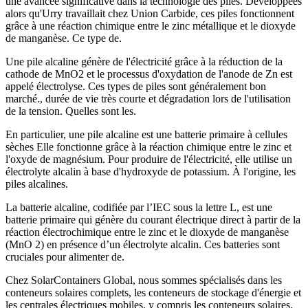
une avancée significative dans la technologie des piles. Développées
alors qu'Urry travaillait chez Union Carbide, ces piles fonctionnent
grâce à une réaction chimique entre le zinc métallique et le dioxyde
de manganèse. Ce type de.
Une pile alcaline génère de l'électricité grâce à la réduction de la
cathode de MnO2 et le processus d'oxydation de l'anode de Zn est
appelé électrolyse. Ces types de piles sont généralement bon
marché., durée de vie très courte et dégradation lors de l'utilisation
de la tension. Quelles sont les.
En particulier, une pile alcaline est une batterie primaire à cellules
sèches Elle fonctionne grâce à la réaction chimique entre le zinc et
l'oxyde de magnésium. Pour produire de l'électricité, elle utilise un
électrolyte alcalin à base d'hydroxyde de potassium. À l'origine, les
piles alcalines.
La batterie alcaline, codifiée par l’IEC sous la lettre L, est une
batterie primaire qui génère du courant électrique direct à partir de la
réaction électrochimique entre le zinc et le dioxyde de manganèse
(MnO 2) en présence d’un électrolyte alcalin. Ces batteries sont
cruciales pour alimenter de.
Chez SolarContainers Global, nous sommes spécialisés dans les
conteneurs solaires complets, les conteneurs de stockage d'énergie et
les centrales électriques mobiles, y compris les conteneurs solaires,