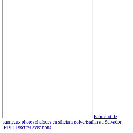
Fabricant de
panneaux photovoltaïques en silicium polycristallin au Salvador
[PDF]
Discuter avec nous