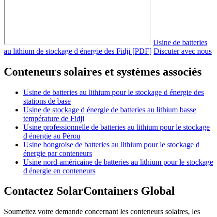
Usine de batteries
au lithium de stockage d énergie des Fidji [PDF]
Discuter avec nous
Conteneurs solaires et systèmes associés
Usine de batteries au lithium pour le stockage d énergie des
stations de base
Usine de stockage d énergie de batteries au lithium basse
température de Fidji
Usine professionnelle de batteries au lithium pour le stockage
d énergie au Pérou
Usine hongroise de batteries au lithium pour le stockage d
énergie par conteneurs
Usine nord-américaine de batteries au lithium pour le stockage
d énergie en conteneurs
Contactez SolarContainers Global
Soumettez votre demande concernant les conteneurs solaires, les