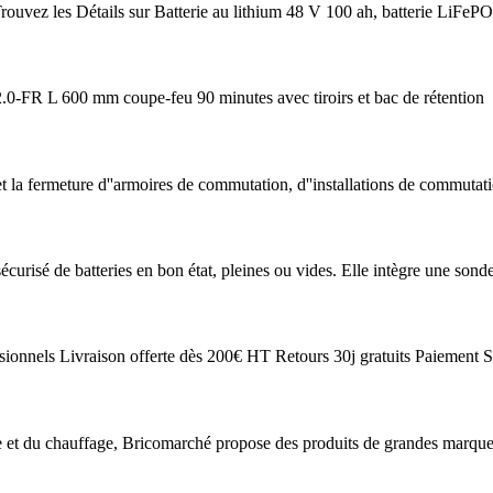
ouvez les Détails sur Batterie au lithium 48 V 100 ah, batterie LiF
2.0-FR L 600 mm coupe-feu 90 minutes avec tiroirs et bac de rétention
t la fermeture d''armoires de commutation, d''installations de commutat
écurisé de batteries en bon état, pleines ou vides. Elle intègre une son
essionnels Livraison offerte dès 200€ HT Retours 30j gratuits Paiement S
ge et du chauffage, Bricomarché propose des produits de grandes marque