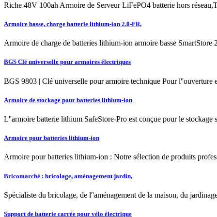
Riche 48V 100ah Armoire de Serveur LiFePO4 batterie hors réseau,Tr
Armoire basse, charge batterie lithium-ion 2.0-FR,
Armoire de charge de batteries lithium-ion armoire basse SmartStore 
BGS Clé universelle pour armoires électriques
BGS 9803 | Clé universelle pour armoire technique Pour l''ouverture e
Armoire de stockage pour batteries lithium-ion
L''armoire batterie lithium SafeStore-Pro est conçue pour le stockage s
Armoire pour batteries lithium-ion
Armoire pour batteries lithium-ion : Notre sélection de produits prof
Bricomarché : bricolage, aménagement jardin,
Spécialiste du bricolage, de l''aménagement de la maison, du jardina
Support de batterie carrée pour vélo électrique