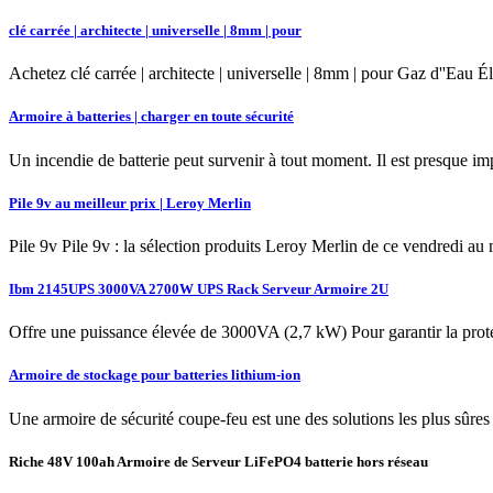
clé carrée | architecte | universelle | 8mm | pour
Achetez clé carrée | architecte | universelle | 8mm | pour Gaz d''Ea
Armoire à batteries | charger en toute sécurité
Un incendie de batterie peut survenir à tout moment. Il est presque imp
Pile 9v au meilleur prix | Leroy Merlin
Pile 9v Pile 9v : la sélection produits Leroy Merlin de ce vendredi au 
Ibm 2145UPS 3000VA 2700W UPS Rack Serveur Armoire 2U
Offre une puissance élevée de 3000VA (2,7 kW) Pour garantir la protec
Armoire de stockage pour batteries lithium-ion
Une armoire de sécurité coupe-feu est une des solutions les plus sûres 
Riche 48V 100ah Armoire de Serveur LiFePO4 batterie hors réseau