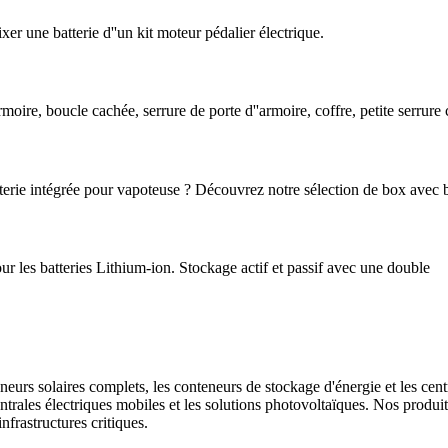
er une batterie d''un kit moteur pédalier électrique.
moire, boucle cachée, serrure de porte d''armoire, coffre, petite serrur
erie intégrée pour vapoteuse ? Découvrez notre sélection de box avec ba
r les batteries Lithium-ion. Stockage actif et passif avec une double
rs solaires complets, les conteneurs de stockage d'énergie et les centra
centrales électriques mobiles et les solutions photovoltaïques. Nos pro
frastructures critiques.