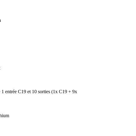
n
t
e 1 entrée C19 et 10 sorties (1x C19 + 9x
thium