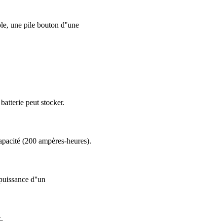
ple, une pile bouton d''une
 batterie peut stocker.
capacité (200 ampères-heures).
puissance d''un
.