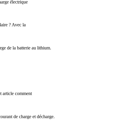
harge électrique
laire ? Avec la
e de la batterie au lithium.
et article comment
 courant de charge et décharge.