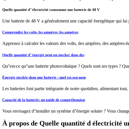
Quelle quantité d''électricité consomme une batterie de 48 V
Une batterie de 48 V a généralement une capacité énergétique qui lui pe
Comprendre les volts, les ampères, les ampères
Apprenez à calculer les valeurs des volts, des ampères, des ampères-he
Quelle quantité d''énergie peut-on stocker dans des
Qu''est-ce qu''une batterie photovoltaïque ? Quels sont ses types ? Quel
Énergie stockée dans une batterie : quel est son nom
Les batteries font partie intégrante de notre quotidien, alimentant tou
Capacité de la batterie: un guide de compréhension
Vous envisagez d''installer un système d''énergie solaire ? Vous changez 
À propos de Quelle quantité d électricité u