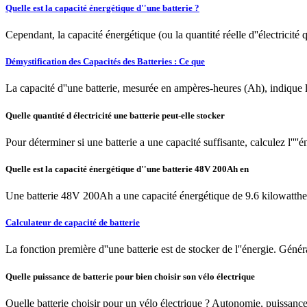
Quelle est la capacité énergétique d''une batterie ?
Cependant, la capacité énergétique (ou la quantité réelle d''électricité
Démystification des Capacités des Batteries : Ce que
La capacité d''une batterie, mesurée en ampères-heures (Ah), indique la 
Quelle quantité d électricité une batterie peut-elle stocker
Pour déterminer si une batterie a une capacité suffisante, calculez l''''é
Quelle est la capacité énergétique d''une batterie 48V 200Ah en
Une batterie 48V 200Ah a une capacité énergétique de 9.6 kilowattheur
Calculateur de capacité de batterie
La fonction première d''une batterie est de stocker de l''énergie. Gén
Quelle puissance de batterie pour bien choisir son vélo électrique
Quelle batterie choisir pour un vélo électrique ? Autonomie, puissance 