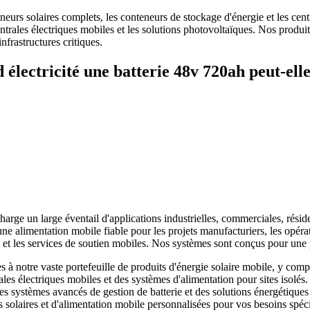
rs solaires complets, les conteneurs de stockage d'énergie et les centra
centrales électriques mobiles et les solutions photovoltaïques. Nos pro
frastructures critiques.
 électricité une batterie 48v 720ah peut-ell
harge un large éventail d'applications industrielles, commerciales, résid
e alimentation mobile fiable pour les projets manufacturiers, les opérat
ce et les services de soutien mobiles. Nos systèmes sont conçus pour u
 notre vaste portefeuille de produits d'énergie solaire mobile, y compr
ales électriques mobiles et des systèmes d'alimentation pour sites isolés
 des systèmes avancés de gestion de batterie et des solutions énergéti
 solaires et d'alimentation mobile personnalisées pour vos besoins spéci