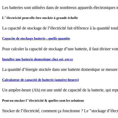
Les batteries sont utilisées dans de nombreux appareils électroniques tel
L''électricité peut-elle être stockée à grande échelle
La capacité de stockage de l''électricité fait référence à la quantité tot
Capacite de stockage batterie : quelle quantite
Pour calculer la capacité de stockage d''une batterie, il faut diviser 
Installer une batterie domestique chez soi, est-ce
La quantité d''énergie stockée dans une batterie domestique se mesu
Calculateur de capacité de batterie (ampère-heures)
Un ampère-heure (Ah) est une unité de capacité de la batterie, qui repr
Peut-on stocker l''électricité & quelles sont les solutions
Stocker de l''électricité, comment ça fonctionne ? Le "stockage d''élec