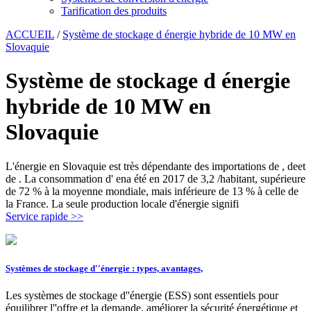
Tarification des produits
ACCUEIL
/
Système de stockage d énergie hybride de 10 MW en
Slovaquie
Système de stockage d énergie
hybride de 10 MW en
Slovaquie
L'énergie en Slovaquie est très dépendante des importations de , deet
de . La consommation d' ena été en 2017 de 3,2 /habitant, supérieure
de 72 % à la moyenne mondiale, mais inférieure de 13 % à celle de
la France. La seule production locale d'énergie signifi
Service rapide >>
Systèmes de stockage d''énergie : types, avantages,
Les systèmes de stockage d''énergie (ESS) sont essentiels pour
équilibrer l''offre et la demande, améliorer la sécurité énergétique et