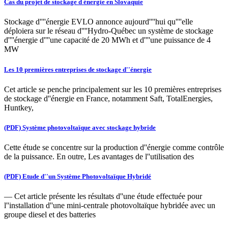
Cas du projet de stockage d énergie en Slovaquie
Stockage d''''énergie EVLO annonce aujourd''''hui qu''''elle
déploiera sur le réseau d''''Hydro-Québec un système de stockage
d''''énergie d''''une capacité de 20 MWh et d''''une puissance de 4
MW
Les 10 premières entreprises de stockage d''énergie
Cet article se penche principalement sur les 10 premières entreprises
de stockage d''énergie en France, notamment Saft, TotalEnergies,
Huntkey,
(PDF) Système photovoltaïque avec stockage hybride
Cette étude se concentre sur la production d''énergie comme contrôle
de la puissance. En outre, Les avantages de l''utilisation des
(PDF) Etude d''un Système Photovoltaïque Hybridé
— Cet article présente les résultats d''une étude effectuée pour
l''installation d''une mini-centrale photovoltaïque hybridée avec un
groupe diesel et des batteries