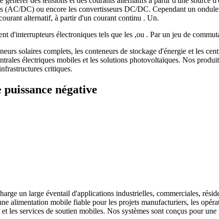
 générer des tensions et des courants alternatifs à partir d'une source d
rs (AC/DC) ou encore les convertisseurs DC/DC. Cependant un onduleur
urant alternatif, à partir d'un courant continu . Un.
vent d'interrupteurs électroniques tels que les ,ou . Par un jeu de com
rs solaires complets, les conteneurs de stockage d'énergie et les centra
centrales électriques mobiles et les solutions photovoltaïques. Nos pro
frastructures critiques.
 puissance négative
harge un large éventail d'applications industrielles, commerciales, résid
e alimentation mobile fiable pour les projets manufacturiers, les opérat
ce et les services de soutien mobiles. Nos systèmes sont conçus pour u