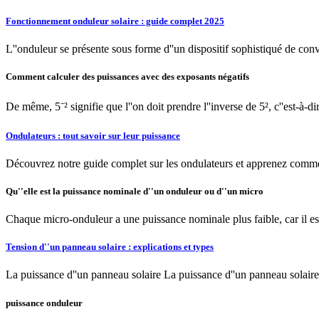
Fonctionnement onduleur solaire : guide complet 2025
L''onduleur se présente sous forme d''un dispositif sophistiqué de con
Comment calculer des puissances avec des exposants négatifs
De même, 5⁻² signifie que l''on doit prendre l''inverse de 5², c''est-à-d
Ondulateurs : tout savoir sur leur puissance
Découvrez notre guide complet sur les ondulateurs et apprenez comment 
Qu''elle est la puissance nominale d''un onduleur ou d''un micro
Chaque micro-onduleur a une puissance nominale plus faible, car il est
Tension d''un panneau solaire : explications et types
La puissance d''un panneau solaire La puissance d''un panneau solaire 
puissance onduleur