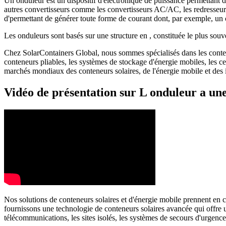
Un onduleur est un dispositif d'électronique de puissance permettant de
autres convertisseurs comme les convertisseurs AC/AC, les redresseu
d'permettant de générer toute forme de courant dont, par exemple, un co
Les onduleurs sont basés sur une structure en , constituée le plus sou
Chez SolarContainers Global, nous sommes spécialisés dans les conteneu
conteneurs pliables, les systèmes de stockage d'énergie mobiles, les 
marchés mondiaux des conteneurs solaires, de l'énergie mobile et des in
Vidéo de présentation sur L onduleur a une
Nos solutions de conteneurs solaires et d'énergie mobile prennent en c
fournissons une technologie de conteneurs solaires avancée qui offre un
télécommunications, les sites isolés, les systèmes de secours d'urgen