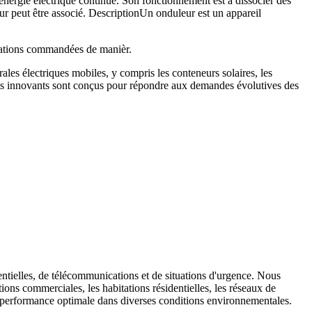
'énergie électrique continue. Son fonctionnement est à dissocier des
 peut être associé. DescriptionUn onduleur est un appareil
mutations commandées de manièr.
les électriques mobiles, y compris les conteneurs solaires, les
duits innovants sont conçus pour répondre aux demandes évolutives des
entielles, de télécommunications et de situations d'urgence. Nous
ions commerciales, les habitations résidentielles, les réseaux de
ne performance optimale dans diverses conditions environnementales.