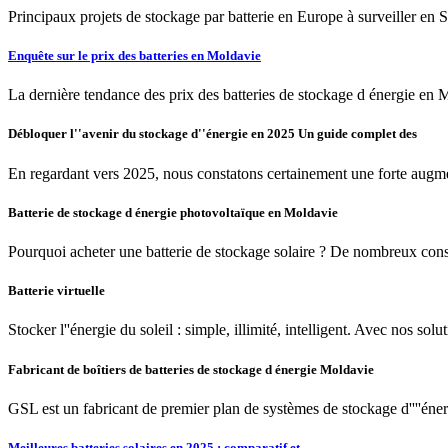
Principaux projets de stockage par batterie en Europe à surveiller en S
Enquête sur le prix des batteries en Moldavie
La dernière tendance des prix des batteries de stockage d énergie en 
Débloquer l''avenir du stockage d''énergie en 2025 Un guide complet des
En regardant vers 2025, nous constatons certainement une forte augme
Batterie de stockage d énergie photovoltaïque en Moldavie
Pourquoi acheter une batterie de stockage solaire ? De nombreux conso
Batterie virtuelle
Stocker l''énergie du soleil : simple, illimité, intelligent. Avec nos s
Fabricant de boîtiers de batteries de stockage d énergie Moldavie
GSL est un fabricant de premier plan de systèmes de stockage d''''énerg
Meilleures batteries solaires en 2025 : comparatif et