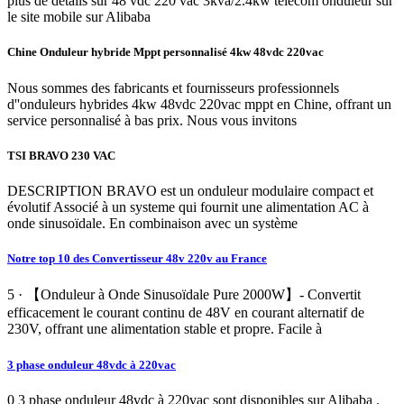
plus de détails sur 48 vdc 220 vac 3kva/2.4kw telecom onduleur sur
le site mobile sur Alibaba
Chine Onduleur hybride Mppt personnalisé 4kw 48vdc 220vac
Nous sommes des fabricants et fournisseurs professionnels
d''onduleurs hybrides 4kw 48vdc 220vac mppt en Chine, offrant un
service personnalisé à bas prix. Nous vous invitons
TSI BRAVO 230 VAC
DESCRIPTION BRAVO est un onduleur modulaire compact et
évolutif Associé à un systeme qui fournit une alimentation AC à
onde sinusoïdale. En combinaison avec un système
Notre top 10 des Convertisseur 48v 220v au France
5 · 【Onduleur à Onde Sinusoïdale Pure 2000W】- Convertit
efficacement le courant continu de 48V en courant alternatif de
230V, offrant une alimentation stable et propre. Facile à
3 phase onduleur 48vdc à 220vac
0 3 phase onduleur 48vdc à 220vac sont disponibles sur Alibaba .