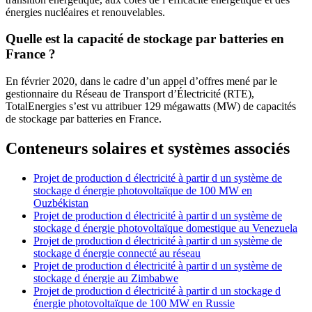
énergies nucléaires et renouvelables.
Quelle est la capacité de stockage par batteries en
France ?
En février 2020, dans le cadre d’un appel d’offres mené par le
gestionnaire du Réseau de Transport d’Électricité (RTE),
TotalEnergies s’est vu attribuer 129 mégawatts (MW) de capacités
de stockage par batteries en France.
Conteneurs solaires et systèmes associés
Projet de production d électricité à partir d un système de
stockage d énergie photovoltaïque de 100 MW en
Ouzbékistan
Projet de production d électricité à partir d un système de
stockage d énergie photovoltaïque domestique au Venezuela
Projet de production d électricité à partir d un système de
stockage d énergie connecté au réseau
Projet de production d électricité à partir d un système de
stockage d énergie au Zimbabwe
Projet de production d électricité à partir d un stockage d
énergie photovoltaïque de 100 MW en Russie