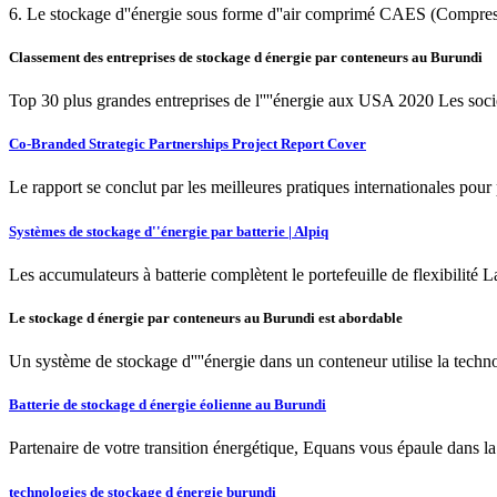
6. Le stockage d''énergie sous forme d''air comprimé CAES (Compress 
Classement des entreprises de stockage d énergie par conteneurs au Burundi
Top 30 plus grandes entreprises de l''''énergie aux USA 2020 Les sociét
Co-Branded Strategic Partnerships Project Report Cover
Le rapport se conclut par les meilleures pratiques internationales po
Systèmes de stockage d''énergie par batterie | Alpiq
Les accumulateurs à batterie complètent le portefeuille de flexibilité La
Le stockage d énergie par conteneurs au Burundi est abordable
Un système de stockage d''''énergie dans un conteneur utilise la technol
Batterie de stockage d énergie éolienne au Burundi
Partenaire de votre transition énergétique, Equans vous épaule dans la
technologies de stockage d énergie burundi