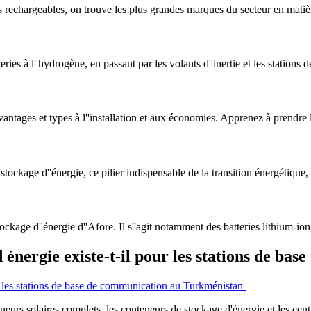
les rechargeables, on trouve les plus grandes marques du secteur en matiè
ies à l''hydrogène, en passant par les volants d''inertie et les stations d
antages et types à l''installation et aux économies. Apprenez à prendre l
tockage d''énergie, ce pilier indispensable de la transition énergétique, 
stockage d''énergie d''Afore. Il s''agit notamment des batteries lithium-io
 énergie existe-t-il pour les stations de b
rs solaires complets, les conteneurs de stockage d'énergie et les centra