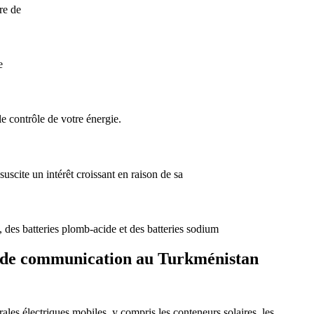
re de
e
e contrôle de votre énergie.
suscite un intérêt croissant en raison de sa
n, des batteries plomb-acide et des batteries sodium
ase de communication au Turkménistan
les électriques mobiles, y compris les conteneurs solaires, les