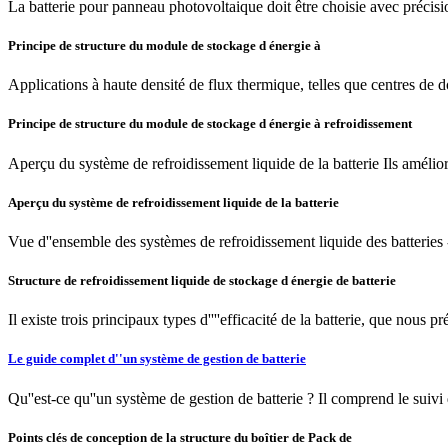
La batterie pour panneau photovoltaique doit être choisie avec précisio
Principe de structure du module de stockage d énergie à
Applications à haute densité de flux thermique, telles que centres de do
Principe de structure du module de stockage d énergie à refroidissement
Aperçu du système de refroidissement liquide de la batterie Ils amélior
Aperçu du système de refroidissement liquide de la batterie
Vue d''ensemble des systèmes de refroidissement liquide des batteries 
Structure de refroidissement liquide de stockage d énergie de batterie
Il existe trois principaux types d''''efficacité de la batterie, que nous p
Le guide complet d''un système de gestion de batterie
Qu''est-ce qu''un système de gestion de batterie ? Il comprend le suivi d
Points clés de conception de la structure du boîtier de Pack de