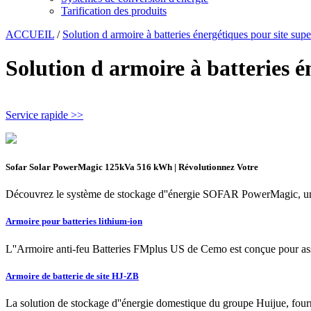
Tarification des produits
ACCUEIL
/
Solution d armoire à batteries énergétiques pour site supe
Solution d armoire à batteries é
Service rapide >>
Sofar Solar PowerMagic 125kVa 516 kWh | Révolutionnez Votre
Découvrez le système de stockage d''énergie SOFAR PowerMagic, une s
Armoire pour batteries lithium-ion
L''Armoire anti-feu Batteries FMplus US de Cemo est conçue pour assur
Armoire de batterie de site HJ-ZB
La solution de stockage d''énergie domestique du groupe Huijue, fourni