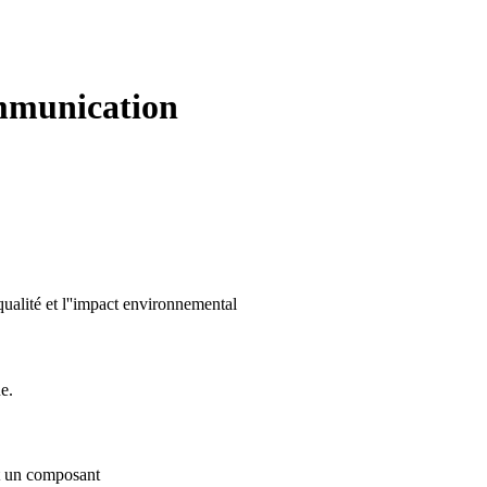
ommunication
ualité et l''impact environnemental
e.
st un composant