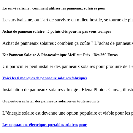
Le survivalisme : comment utiliser les panneaux solaires pour
Le survivalisme, ou l''art de survivre en milieu hostile, se tourne de pl
Achat de panneau solaire : 5 points clés pour ne pas vous tromper
Achat de panneaux solaires : combien ça coûte ? L''achat de panneaux s
Kit Panneau Solaire & Photovoltaïque Meilleur Prix : Dès 269 Euros
Un particulier peut installer des panneaux solaires pour produire de l''
Voici les 6 marques de panneaux solaires fabriqués
Installation de panneaux solaires / Image : Elena Photo - Canva, illust
Où peut-on acheter des panneaux solaires en toute sécurité
L''énergie solaire est devenue une option populaire et viable pour les
Les top stations électriques portables solaires pour