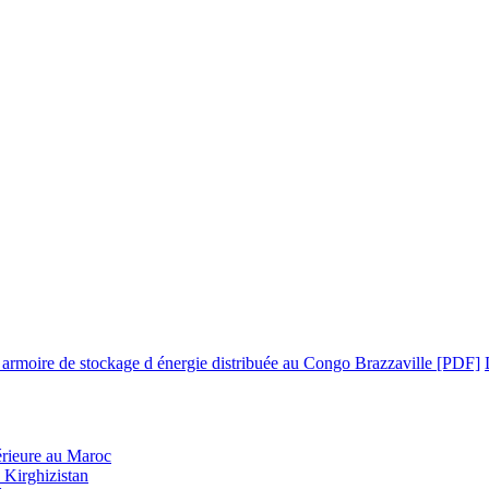
l armoire de stockage d énergie distribuée au Congo Brazzaville [PDF]
térieure au Maroc
 Kirghizistan