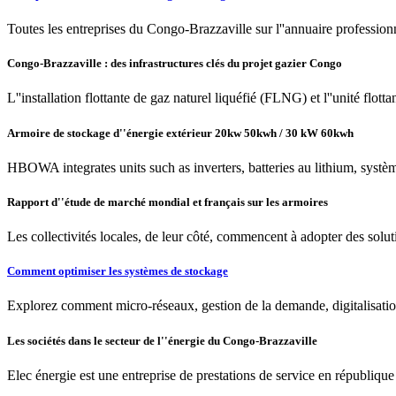
Toutes les entreprises du Congo-Brazzaville sur l''annuaire professionne
Congo-Brazzaville : des infrastructures clés du projet gazier Congo
L''installation flottante de gaz naturel liquéfié (FLNG) et l''unité fl
Armoire de stockage d''énergie extérieur 20kw 50kwh / 30 kW 60kwh
HBOWA integrates units such as inverters, batteries au lithium, systè
Rapport d''étude de marché mondial et français sur les armoires
Les collectivités locales, de leur côté, commencent à adopter des solut
Comment optimiser les systèmes de stockage
Explorez comment micro-réseaux, gestion de la demande, digitalisation
Les sociétés dans le secteur de l''énergie du Congo-Brazzaville
Elec énergie est une entreprise de prestations de service en républi