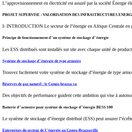
L''approvisionnement en électricité est assuré par la société Énergie 
PROJET SUPERVISE : VALORISATION DES INFRASTRUCTURES ENER
I- INTRODUCTION Le secteur de l''énergie en Afrique Centrale en géné
Principe de fonctionnement d''un système de stockage d''énergie
Les ESS distribués sont installés sur site avec chaque unité de produc
Système de stockage d''énergie de type armoire
Trouvez facilement votre système de stockage d''énergie de type armoi
Réserves de gaz naturel : le Congo-brazza va
Des objectifs de performance guident cette ambition qui vise à autonom
Batterie d''armoire pour système de stockage d''énergie BESS 100
Le système de stockage d''énergie distribué (ESS) peut assurer l''écrê
Entreprises du secteur de l''énergie au Congo-Brazzaville