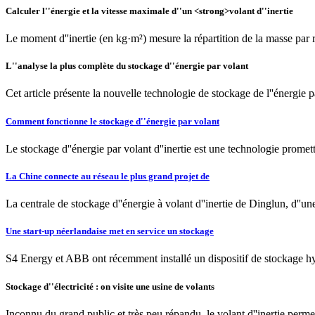
Calculer l''énergie et la vitesse maximale d''un <strong>volant d''inertie
Le moment d''inertie (en kg·m²) mesure la répartition de la masse par r
L''analyse la plus complète du stockage d''énergie par volant
Cet article présente la nouvelle technologie de stockage de l''énergie par
Comment fonctionne le stockage d''énergie par volant
Le stockage d''énergie par volant d''inertie est une technologie promet
La Chine connecte au réseau le plus grand projet de
La centrale de stockage d''énergie à volant d''inertie de Dinglun, d''
Une start-up néerlandaise met en service un stockage
S4 Energy et ABB ont récemment installé un dispositif de stockage hybr
Stockage d''électricité : on visite une usine de volants
Inconnu du grand public et très peu répandu, le volant d''inertie permet