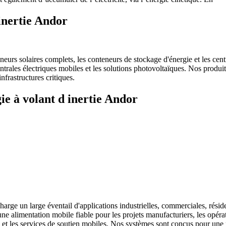
inertie Andor
rs solaires complets, les conteneurs de stockage d'énergie et les centra
centrales électriques mobiles et les solutions photovoltaïques. Nos pro
frastructures critiques.
ie à volant d inertie Andor
harge un large éventail d'applications industrielles, commerciales, résid
e alimentation mobile fiable pour les projets manufacturiers, les opérat
ce et les services de soutien mobiles. Nos systèmes sont conçus pour u