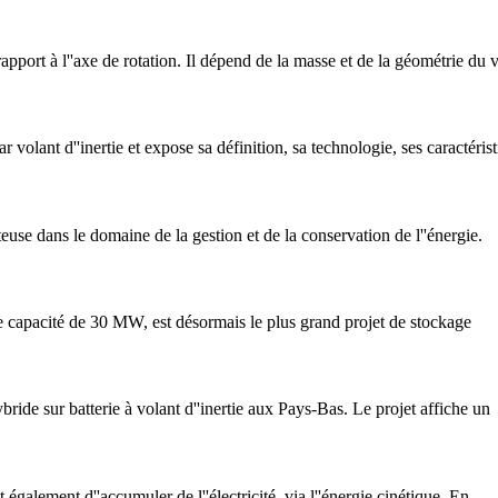
apport à l''axe de rotation. Il dépend de la masse et de la géométrie du 
 volant d''inertie et expose sa définition, sa technologie, ses caractérist
teuse dans le domaine de la gestion et de la conservation de l''énergie.
une capacité de 30 MW, est désormais le plus grand projet de stockage
ide sur batterie à volant d''inertie aux Pays-Bas. Le projet affiche un
 également d''accumuler de l''électricité, via l''énergie cinétique. En