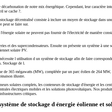
s de décarbonation de notre mix énergétique. Cependant, leur caractère in
eil se cache ?.
 stockage décentralisé consiste à inclure un moyen de stockage dans un
e peut se faire sur.
 l'énergie solaire ne peuvent pas fournir de l'électricité de manière cons
teries et des supercondensateurs. Ensuite on présente un système à une
iennet solaire PV.
 nécessite l utilisation d un système de stockage afin de faire correspond
s. Stockage de l.
aïque de 365 mégawatts (MW), complétée par un parc éolien de 264 MW, 
naison illustre.
rs solaires complets, les conteneurs de stockage d'énergie et les centra
centrales électriques mobiles et les solutions photovoltaïques. Nos pro
frastructures critiques.
ystème de stockage d énergie éolienne et so