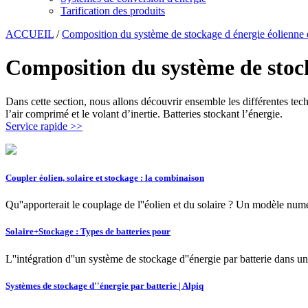
Tarification des produits
ACCUEIL
/
Composition du système de stockage d énergie éolienne e
Composition du système de stock
Dans cette section, nous allons découvrir ensemble les différentes tec
l’air comprimé et le volant d’inertie. Batteries stockant l’énergie.
Service rapide >>
Coupler éolien, solaire et stockage : la combinaison
Qu''apporterait le couplage de l''éolien et du solaire ? Un modèle nu
Solaire+Stockage : Types de batteries pour
L''intégration d''un système de stockage d''énergie par batterie dans un
Systèmes de stockage d''énergie par batterie | Alpiq