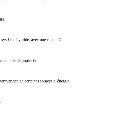
ire.
''un systŁme hybride, avec une capacitØ
e centrale de production
ntermittence de certaines sources d''énergie
s