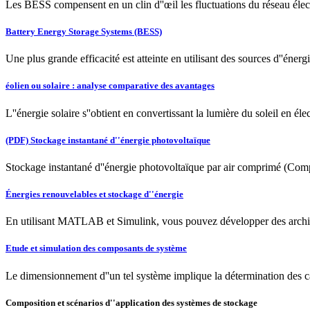
Les BESS compensent en un clin d''œil les fluctuations du réseau électri
Battery Energy Storage Systems (BESS)
Une plus grande efficacité est atteinte en utilisant des sources d''éne
éolien ou solaire : analyse comparative des avantages
L''énergie solaire s''obtient en convertissant la lumière du soleil en él
(PDF) Stockage instantané d''énergie photovoltaïque
Stockage instantané d''énergie photovoltaïque par air comprimé (Com
Énergies renouvelables et stockage d''énergie
En utilisant MATLAB et Simulink, vous pouvez développer des architectur
Etude et simulation des composants de système
Le dimensionnement d''un tel système implique la détermination des c
Composition et scénarios d''application des systèmes de stockage