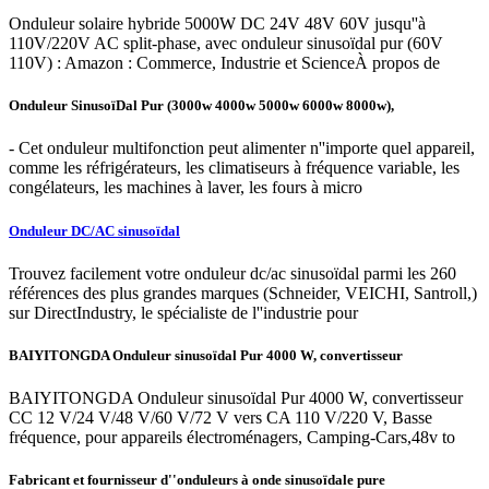
Onduleur solaire hybride 5000W DC 24V 48V 60V jusqu''à
110V/220V AC split-phase, avec onduleur sinusoïdal pur (60V
110V) : Amazon : Commerce, Industrie et ScienceÀ propos de
Onduleur SinusoïDal Pur (3000w 4000w 5000w 6000w 8000w),
- Cet onduleur multifonction peut alimenter n''importe quel appareil,
comme les réfrigérateurs, les climatiseurs à fréquence variable, les
congélateurs, les machines à laver, les fours à micro
Onduleur DC/AC sinusoïdal
Trouvez facilement votre onduleur dc/ac sinusoïdal parmi les 260
références des plus grandes marques (Schneider, VEICHI, Santroll,)
sur DirectIndustry, le spécialiste de l''industrie pour
BAIYITONGDA Onduleur sinusoïdal Pur 4000 W, convertisseur
BAIYITONGDA Onduleur sinusoïdal Pur 4000 W, convertisseur
CC 12 V/24 V/48 V/60 V/72 V vers CA 110 V/220 V, Basse
fréquence, pour appareils électroménagers, Camping-Cars,48v to
Fabricant et fournisseur d''onduleurs à onde sinusoïdale pure