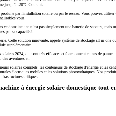
nne jusqu’à -20°C Courant.
roduite par l'installation solaire ou par le réseau. Vous pouvez utiliser
alisables vous.
 domaine : ce n’est pas simplement une batterie de secours, mais un 
s par sa capacité à.
tterie. Cette solution innovante, appelé système de stockage all-in-one 
dule supplémentaire.
es solaires 2024, qui sont très efficaces et fonctionnent en cas de pann
s, des aventures en.
rs solaires complets, les conteneurs de stockage d'énergie et les centra
centrales électriques mobiles et les solutions photovoltaïques. Nos pro
frastructures critiques.
achine à énergie solaire domestique tout-en