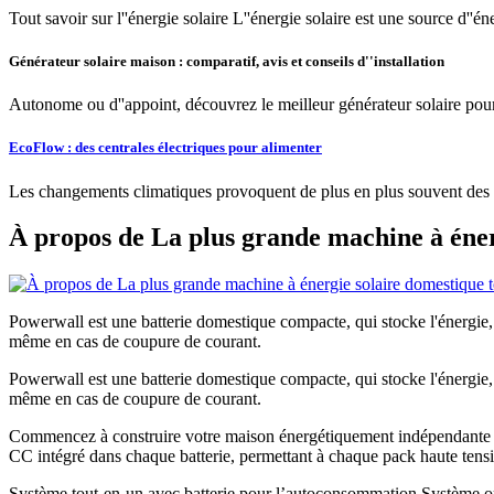
Tout savoir sur l''énergie solaire L''énergie solaire est une source d'
Générateur solaire maison : comparatif, avis et conseils d''installation
Autonome ou d''appoint, découvrez le meilleur générateur solaire pour
EcoFlow : des centrales électriques pour alimenter
Les changements climatiques provoquent de plus en plus souvent des 
À propos de La plus grande machine à énerg
Powerwall est une batterie domestique compacte, qui stocke l'énergie, p
même en cas de coupure de courant.
Powerwall est une batterie domestique compacte, qui stocke l'énergie, p
même en cas de coupure de courant.
Commencez à construire votre maison énergétiquement indépendante à 
CC intégré dans chaque batterie, permettant à chaque pack haute tens
Système tout-en-un avec batterie pour l’autoconsommation Système op