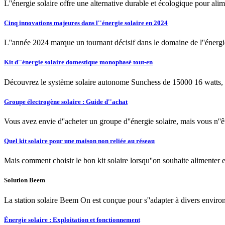
L''énergie solaire offre une alternative durable et écologique pour al
Cinq innovations majeures dans l''énergie solaire en 2024
L''année 2024 marque un tournant décisif dans le domaine de l''énergi
Kit d''énergie solaire domestique monophasé tout-en
Découvrez le système solaire autonome Sunchess de 15000 16 watts, 
Groupe électrogène solaire : Guide d''achat
Vous avez envie d''acheter un groupe d''énergie solaire, mais vous n'
Quel kit solaire pour une maison non reliée au réseau
Mais comment choisir le bon kit solaire lorsqu''on souhaite alimente
Solution Beem
La station solaire Beem On est conçue pour s''adapter à divers environ
Énergie solaire : Exploitation et fonctionnement