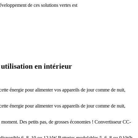
développement de ces solutions vertes est
tilisation en intérieur
 cette énergie pour alimenter vos appareils de jour comme de nuit,
 cette énergie pour alimenter vos appareils de jour comme de nuit,
t moment. Des petits pas, de grosses économies ! Convertisseur CC-
disponible 6, 8, 10 ou 12 kW Batteries modulables 5, 6, 8 ou 9 kWh,