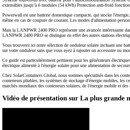
extensibles jusqu’à 6 modules (54 kWh) Protection anti-froid fonctio
Powerwall est une batterie domestique compacte, qui stocke l'énergie, p
même en cas de coupure de courant. Les modes d'alimentation personn
Mais la LANPWR 2400 PRO représente une avancée intéressante dans ce
LANPWR 2400 PRO se distingue en effet des autres stations électrique
Vous trouverez ici notre sélection de onduleur solaire incluant une ba
sur votre onduleur sans que vous ayez à rajouter un accessoire ou mo
Ce guide est particulièrement pertinent pour les générateurs électriqu
électrique alimenté à l'énergie solaire pour une alimentation de secour
Chez SolarContainers Global, nous sommes spécialisés dans les conteneu
conteneurs pliables, les systèmes de stockage d'énergie mobiles, les 
marchés mondiaux des conteneurs solaires, de l'énergie mobile et des in
Vidéo de présentation sur La plus grande m