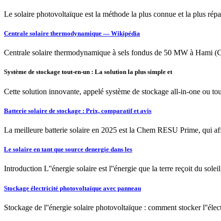
Le solaire photovoltaïque est la méthode la plus connue et la plus répa
Centrale solaire thermodynamique — Wikipédia
Centrale solaire thermodynamique à sels fondus de 50 MW à Hami (Chine
Système de stockage tout-en-un : La solution la plus simple et
Cette solution innovante, appelé système de stockage all-in-one ou to
Batterie solaire de stockage : Prix, comparatif et avis
La meilleure batterie solaire en 2025 est la Chem RESU Prime, qui aff
Le solaire en tant que source denergie dans les
Introduction L''énergie solaire est l''énergie que la terre reçoit du sol
Stockage électricité photovoltaïque avec panneau
Stockage de l''énergie solaire photovoltaïque : comment stocker l''élec