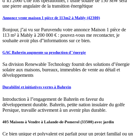
d''ici 2060 Une fois opérationnel, l''usine solaire de 150 MW sera
une pierre angulaire de la transition énergétique
Annonce vente maison 1 pièce de 113m2 à Mably (42300)
Bonjour, j''ai vu sur Paruvendu votre annonce Maison 1 pièce de
113 m² à Mably à 200 000 € : pouvez-vous me recontacter, je
souhaite avoir plus d''informations sur ce bien.
GAC Bahreïn augmente sa production d''énergie
Sa division Renewable Technology fournit des solutions d''énergie
solaire aux maisons, bureaux, immeubles de vente au détail et
développements
Durabilité et initiatives vertes à Bahreïn
Introduction à l''engagement de Bahreïn en faveur du
développement durable. Bahreïn, petite nation insulaire du golfe
Persique, travaille activement à un avenir plus durable.
405 Maisons à Vendre à Lalande-de-Pomerol (33500) avec jardin
Ce bien unique et polyvalent est parfait pour un projet familial ou un