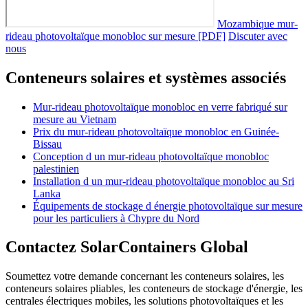
Mozambique mur-
rideau photovoltaïque monobloc sur mesure [PDF]
Discuter avec
nous
Conteneurs solaires et systèmes associés
Mur-rideau photovoltaïque monobloc en verre fabriqué sur
mesure au Vietnam
Prix du mur-rideau photovoltaïque monobloc en Guinée-
Bissau
Conception d un mur-rideau photovoltaïque monobloc
palestinien
Installation d un mur-rideau photovoltaïque monobloc au Sri
Lanka
Équipements de stockage d énergie photovoltaïque sur mesure
pour les particuliers à Chypre du Nord
Contactez SolarContainers Global
Soumettez votre demande concernant les conteneurs solaires, les
conteneurs solaires pliables, les conteneurs de stockage d'énergie, les
centrales électriques mobiles, les solutions photovoltaïques et les