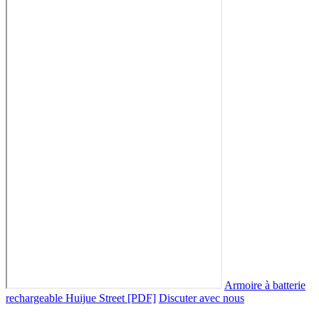
Armoire à batterie
rechargeable Huijue Street [PDF]
Discuter avec nous