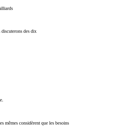
illiards
 discuterons des dix
e.
i, les mêmes considèrent que les besoins