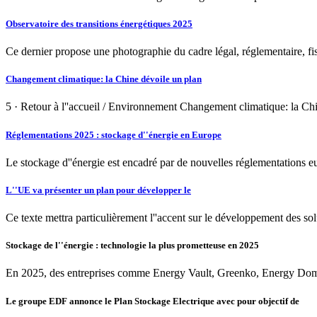
Observatoire des transitions énergétiques 2025
Ce dernier propose une photographie du cadre légal, réglementaire, fis
Changement climatique: la Chine dévoile un plan
5 · Retour à l''accueil / Environnement Changement climatique: la Chi
Réglementations 2025 : stockage d''énergie en Europe
Le stockage d''énergie est encadré par de nouvelles réglementations e
L''UE va présenter un plan pour développer le
Ce texte mettra particulièrement l''accent sur le développement des so
Stockage de l''énergie : technologie la plus prometteuse en 2025
En 2025, des entreprises comme Energy Vault, Greenko, Energy Dome e
Le groupe EDF annonce le Plan Stockage Electrique avec pour objectif de