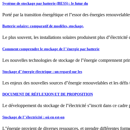
Système de stockage par batterie (BESS) : le futur du
Porté par la transition énergétique et l''essor des énergies renouvelable
Batterie solaire: comparatif de modèles, stockage,
Le plus souvent, les installations solaires produisent plus d''électricit
Comment comprendre le stockage de l''énergie par batterie
Les nouvelles technologies de stockage de l''énergie comprennent princ
Stockage d''énergie électrique : un regard sur les
Les enjeux des nouvelles sources d''énergie renouvelables et les défis 
DOCUMENT DE RÉFLEXION ET DE PROPOSITION
Le développement du stockage de l''électricité s''inscrit dans ce cadre 
Stockage de l''électricité : où en est-on
L''énergie provient de diverses ressources, et prendre différentes forme