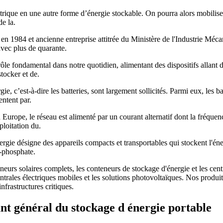
lectrique en une autre forme d’énergie stockable. On pourra alors mobili
de la.
984 et ancienne entreprise attitrée du Ministère de l'Industrie Mécani
avec plus de quarante.
ôle fondamental dans notre quotidien, alimentant des dispositifs allant 
tocker et de.
e, c’est-à-dire les batteries, sont largement sollicités. Parmi eux, les b
entent par.
Europe, le réseau est alimenté par un courant alternatif dont la fréquenc
ploitation du.
rgie désigne des appareils compacts et transportables qui stockent l'éner
r-phosphate.
rs solaires complets, les conteneurs de stockage d'énergie et les centra
centrales électriques mobiles et les solutions photovoltaïques. Nos pro
frastructures critiques.
ant général du stockage d énergie portable