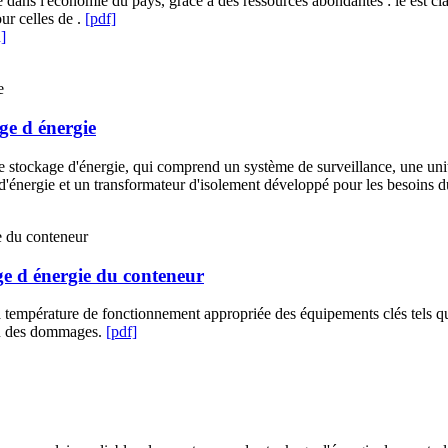
 dans l'économie du pays, grâce à des ressources abondantes : le est cl
ur celles de .
[pdf]
]
ge d énergie
e stockage d'énergie, qui comprend un système de surveillance, une unité
ge d'énergie et un transformateur d'isolement développé pour les besoins
ge d énergie du conteneur
 température de fonctionnement appropriée des équipements clés tels que
 ou des dommages.
[pdf]